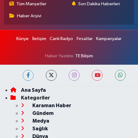
Tüm Manşetler
Son Dakika Haberleri
Haber Arşivi
Künye
İletişim
Canlı Radyo
Fırsatlar
Kampanyalar
Haber Yazılımı:
TE Bilişim
Ana Sayfa
Kategoriler
Karaman Haber
Gündem
Medya
Sağlık
Dünya