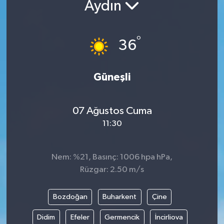
Aydın
°
36
Güneşli
07 Ağustos Cuma
11:30
Nem: %21, Basınç: 1006 hpa hPa,
Rüzgar: 2.50 m/s
Bozdoğan
Buharkent
Çine
Didim
Efeler
Germencik
İncirliova