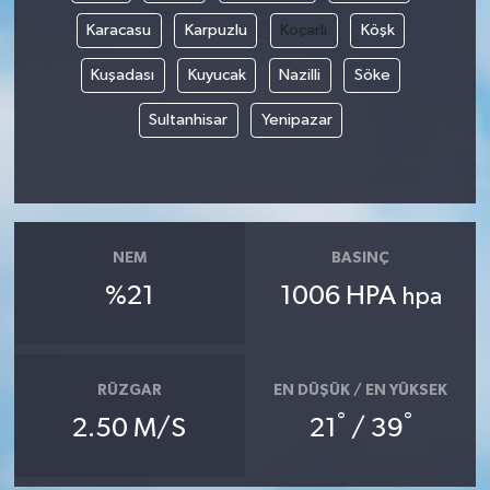
Karacasu
Karpuzlu
Koçarlı
Köşk
Kuşadası
Kuyucak
Nazilli
Söke
Sultanhisar
Yenipazar
NEM
BASINÇ
%21
1006 HPA
hpa
RÜZGAR
EN DÜŞÜK / EN YÜKSEK
°
°
2.50 M/S
21
/ 39