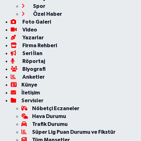
Spor
Özel Haber
Foto Galeri
Video
Yazarlar
Firma Rehberi
Seri İlan
Röportaj
Biyografi
Anketler
Künye
İletişim
Servisler
Nöbetçi Eczaneler
Hava Durumu
Trafik Durumu
Süper Lig Puan Durumu ve Fikstür
Tüm Manşetler