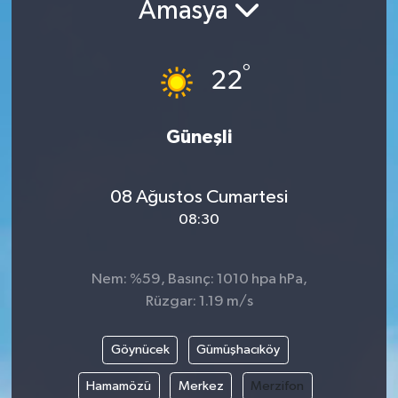
Amasya
°
22
Güneşli
08 Ağustos Cumartesi
08:30
Nem: %59, Basınç: 1010 hpa hPa,
Rüzgar: 1.19 m/s
Göynücek
Gümüşhacıköy
Hamamözü
Merkez
Merzifon