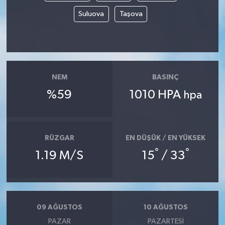
Suluova
Taşova
NEM
BASINÇ
%59
1010 HPA
hpa
RÜZGAR
EN DÜŞÜK / EN YÜKSEK
°
°
1.19 M/S
15
/ 33
09 AĞUSTOS
10 AĞUSTOS
PAZAR
PAZARTESI