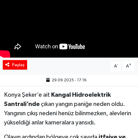
Paylaş
-
+
A
A
29.09.2025 - 17:16
Konya Şeker’e ait
Kangal Hidroelektrik
Santrali’nde
çıkan yangın paniğe neden oldu.
Yangının çıkış nedeni henüz bilinmezken, alevlerin
yükseldiği anlar kameralara yansıdı.
Olayın ardından bölgeye çok sayıda
itfaiye ve