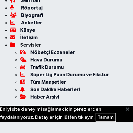
Seri İlan
Röportaj
Biyografi
Anketler
Künye
İletişim
Servisler
Nöbetçi Eczaneler
Hava Durumu
Trafik Durumu
Süper Lig Puan Durumu ve Fikstür
Tüm Manşetler
Son Dakika Haberleri
Haber Arşivi
En iyi site deneyimi sağlamak için çerezlerden
faydalanıyoruz. Detaylar için lütfen tıklayın.
Tamam