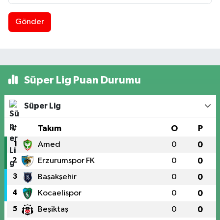
Gönder
Süper Lig Puan Durumu
Süper Lig
#
Takım
O
P
1
Amed
0
0
2
Erzurumspor FK
0
0
3
Başakşehir
0
0
4
Kocaelispor
0
0
5
Beşiktaş
0
0