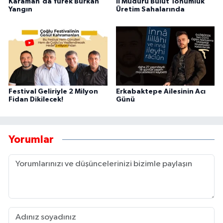
Karaman'da Yürek Burkan
İl Müdürü Bulut Tohumluk
Yangın
Üretim Sahalarında
Festival Geliriyle 2 Milyon
Erkabaktepe Ailesinin Acı
Fidan Dikilecek!
Günü
Yorumlar