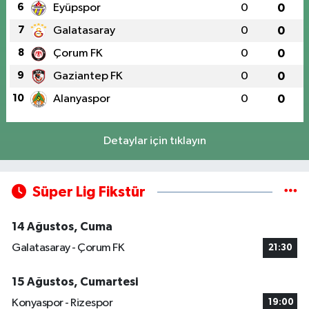
6
Eyüpspor
0
0
7
Galatasaray
0
0
8
Çorum FK
0
0
9
Gaziantep FK
0
0
10
Alanyaspor
0
0
Detaylar için tıklayın
Süper Lig Fikstür
14 Ağustos, Cuma
Galatasaray - Çorum FK
21:30
15 Ağustos, Cumartesi
Konyaspor - Rizespor
19:00