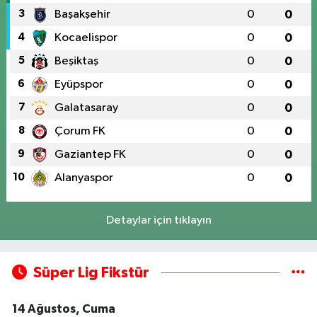
3
Başakşehir
0
0
4
Kocaelispor
0
0
5
Beşiktaş
0
0
6
Eyüpspor
0
0
7
Galatasaray
0
0
8
Çorum FK
0
0
9
Gaziantep FK
0
0
10
Alanyaspor
0
0
Detaylar için tıklayın
Süper Lig Fikstür
14 Ağustos, Cuma