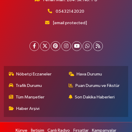
05432142020
[email protected]
Nöbetçi Eczaneler
Hava Durumu
Trafik Durumu
Puan Durumu ve Fikstür
Tüm Manşetler
Son Dakika Haberleri
Haber Arşivi
Künye
İletişim
Canlı Radyo
Fırsatlar
Kampanyalar