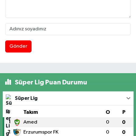
Gönder
Süper Lig Puan Durumu
Süper Lig
#
Takım
O
P
1
Amed
0
0
2
Erzurumspor FK
0
0