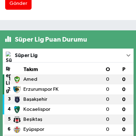
Gönder
Süper Lig Puan Durumu
Süper Lig
#
Takım
O
P
1
Amed
0
0
2
Erzurumspor FK
0
0
3
Başakşehir
0
0
4
Kocaelispor
0
0
5
Beşiktaş
0
0
6
Eyüpspor
0
0