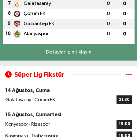
7
Galatasaray
0
0
8
Çorum FK
0
0
9
Gaziantep FK
0
0
10
Alanyaspor
0
0
Detaylar için tıklayın
Süper Lig Fikstür
14 Ağustos, Cuma
Galatasaray - Çorum FK
21:30
15 Ağustos, Cumartesi
Konyaspor - Rizespor
19:00
Kasımpaşa - Trabzonspor
19:00