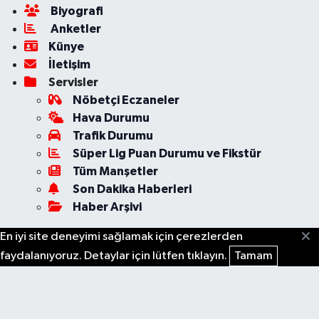
Biyografi
Anketler
Künye
İletişim
Servisler
Nöbetçi Eczaneler
Hava Durumu
Trafik Durumu
Süper Lig Puan Durumu ve Fikstür
Tüm Manşetler
Son Dakika Haberleri
Haber Arşivi
En iyi site deneyimi sağlamak için çerezlerden
faydalanıyoruz. Detaylar için lütfen tıklayın.
Tamam