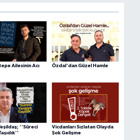
epe Ailesinin Acı
Özdal'dan Güzel Hamle
eşildaş; ''Süreci
Vicdanları Sızlatan Olayda
Taşıdık''
Şok Gelişme