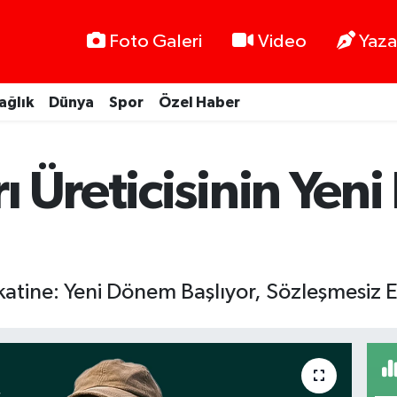
Foto Galeri
Video
Yaza
ağlık
Dünya
Spor
Özel Haber
ı Üreticisinin Ye
kkatine: Yeni Dönem Başlıyor, Sözleşmesiz 