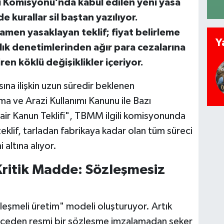
 Komisyonu’nda kabul edilen yeni yasa
de kurallar sil baştan yazılıyor.
men yasaklayan teklif; fiyat belirleme
Y
lık denetimlerinden ağır para cezalarına
en köklü değişiklikler içeriyor.
ına ilişkin uzun süredir beklenen
a ve Arazi Kullanımı Kanunu ile Bazı
air Kanun Teklifi", TBMM ilgili komisyonunda
eklif, tarladan fabrikaya kadar olan tüm süreci
 altına alıyor.
n Kritik Madde: Sözleşmesiz
eşmeli üretim" modeli oluşturuyor. Artık
a önceden resmi bir sözleşme imzalamadan şeker