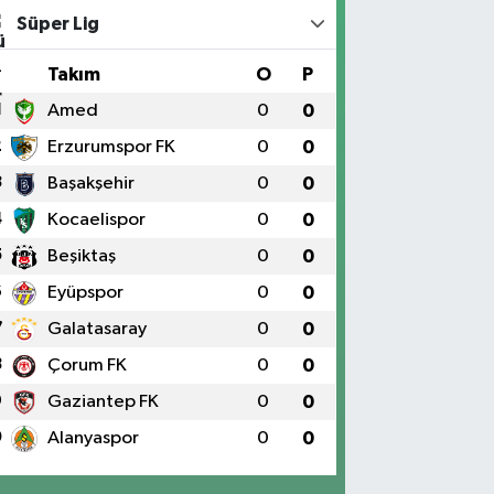
Süper Lig
#
Takım
O
P
1
Amed
0
0
2
Erzurumspor FK
0
0
3
Başakşehir
0
0
4
Kocaelispor
0
0
5
Beşiktaş
0
0
6
Eyüpspor
0
0
7
Galatasaray
0
0
8
Çorum FK
0
0
9
Gaziantep FK
0
0
0
Alanyaspor
0
0