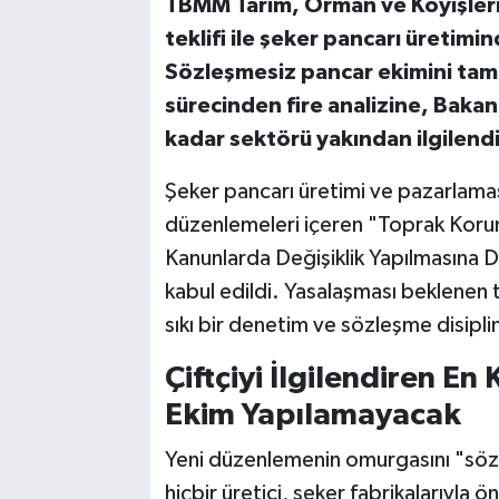
TBMM Tarım, Orman ve Köyişleri
teklifi ile şeker pancarı üretimin
Sözleşmesiz pancar ekimini tama
sürecinden fire analizine, Bakan
kadar sektörü yakından ilgilendir
Şeker pancarı üretimi ve pazarlamas
düzenlemeleri içeren "Toprak Korum
Kanunlarda Değişiklik Yapılmasına D
kabul edildi. Yasalaşması beklenen t
sıkı bir denetim ve sözleşme disiplini
Çiftçiyi İlgilendiren E
Ekim Yapılamayacak
Yeni düzenlemenin omurgasını "sözl
hiçbir üretici, şeker fabrikalarıyl