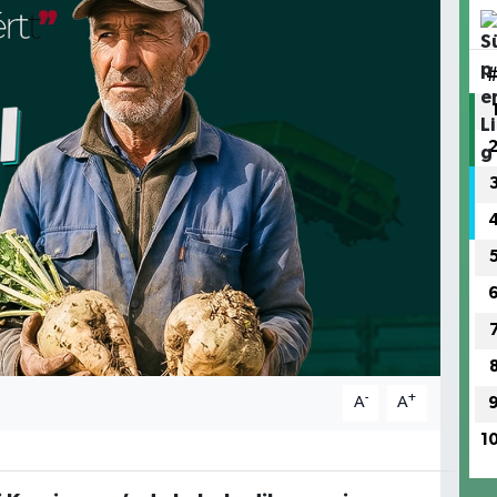
-
+
A
A
1