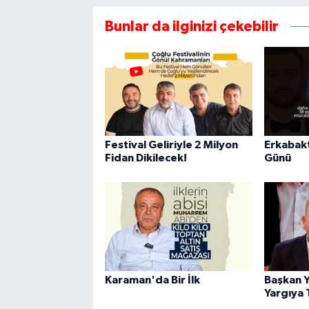
Bunlar da ilginizi çekebilir
Festival Geliriyle 2 Milyon
Erkabakt
Fidan Dikilecek!
Günü
Karaman'da Bir İlk
Başkan Y
Yargıya 