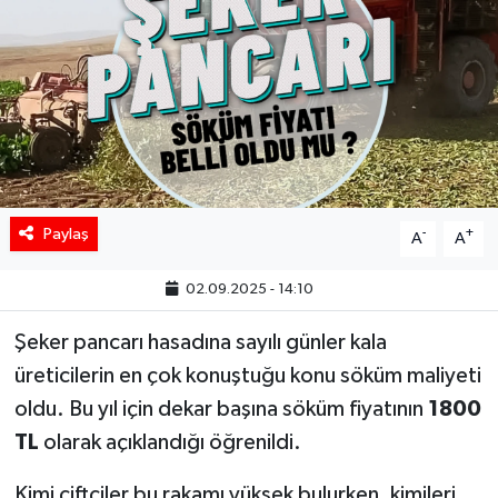
Paylaş
-
+
A
A
02.09.2025 - 14:10
Şeker pancarı hasadına sayılı günler kala
üreticilerin en çok konuştuğu konu söküm maliyeti
oldu. Bu yıl için dekar başına söküm fiyatının
1800
TL
olarak açıklandığı öğrenildi.
Kimi çiftçiler bu rakamı yüksek bulurken, kimileri