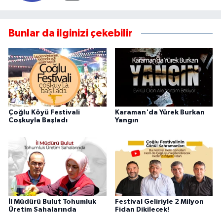
Bunlar da ilginizi çekebilir
Çoğlu Köyü Festivali
Karaman'da Yürek Burkan
Coşkuyla Başladı
Yangın
İl Müdürü Bulut Tohumluk
Festival Geliriyle 2 Milyon
Üretim Sahalarında
Fidan Dikilecek!