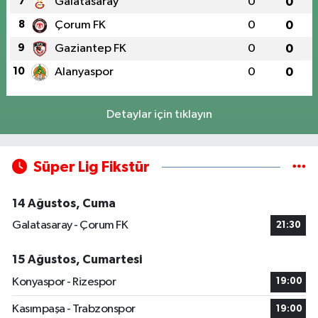
7
Galatasaray
0
0
8
Çorum FK
0
0
9
Gaziantep FK
0
0
10
Alanyaspor
0
0
Detaylar için tıklayın
Süper Lig Fikstür
14 Ağustos, Cuma
Galatasaray - Çorum FK
21:30
15 Ağustos, Cumartesi
Konyaspor - Rizespor
19:00
Kasımpaşa - Trabzonspor
19:00