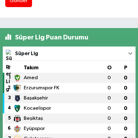
Gönder
Süper Lig Puan Durumu
Süper Lig
#
Takım
O
P
1
Amed
0
0
2
Erzurumspor FK
0
0
3
Başakşehir
0
0
4
Kocaelispor
0
0
5
Beşiktaş
0
0
6
Eyüpspor
0
0