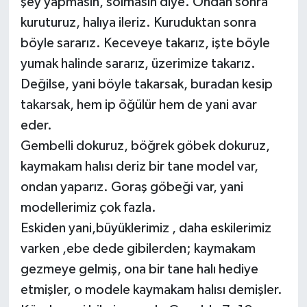
şey yapmasın, solmasın diye. Ondan sonra
kuruturuz, halıya ileriz. Kuruduktan sonra
böyle sararız. Keceveye takarız, işte böyle
yumak halinde sararız, üzerimize takarız.
Değilse, yani böyle takarsak, buradan kesip
takarsak, hem ip öğülür hem de yani avar
eder.
Gembelli dokuruz, böğrek göbek dokuruz,
kaymakam halısı deriz bir tane model var,
ondan yaparız. Goraş göbeği var, yani
modellerimiz çok fazla.
Eskiden yani,büyüklerimiz , daha eskilerimiz
varken ,ebe dede gibilerden; kaymakam
gezmeye gelmiş, ona bir tane halı hediye
etmişler, o modele kaymakam halısı demişler.