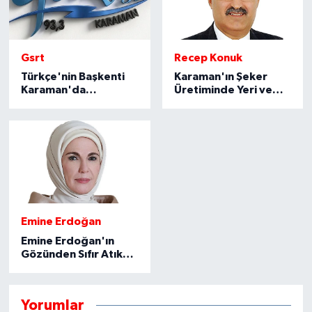
Gsrt
Recep Konuk
Türkçe'nin Başkenti
Karaman'ın Şeker
Karaman'da
Üretiminde Yeri ve
Gezilecek Yerler ?
Önemi
Emine Erdoğan
Emine Erdoğan'ın
Gözünden Sıfır Atık
Projesi
Yorumlar