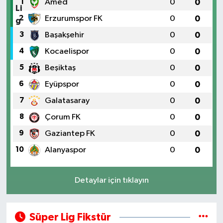
1
Amed
0
0
2
Erzurumspor FK
0
0
3
Başakşehir
0
0
4
Kocaelispor
0
0
5
Beşiktaş
0
0
6
Eyüpspor
0
0
7
Galatasaray
0
0
8
Çorum FK
0
0
9
Gaziantep FK
0
0
10
Alanyaspor
0
0
Detaylar için tıklayın
Süper Lig Fikstür