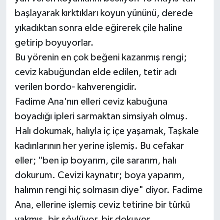
başlayarak kırktıkları koyun yününü, derede
yıkadıktan sonra elde eğirerek çile haline
getirip boyuyorlar.
Bu yörenin en çok beğeni kazanmış rengi;
ceviz kabuğundan elde edilen, tetir adı
verilen bordo- kahverengidir.
Fadime Ana'nın elleri ceviz kabuğuna
boyadığı ipleri sarmaktan simsiyah olmuş.
Halı dokumak, halıyla iç içe yaşamak, Taşkale
kadınlarının her yerine işlemiş. Bu cefakar
eller; "ben ip boyarım, çile sararım, halı
dokurum. Cevizi kaynatır; boya yaparım,
halımın rengi hiç solmasın diye" diyor. Fadime
Ana, ellerine işlemiş ceviz tetirine bir türkü
yakmış, bir söylüyor, bir dokuyor.