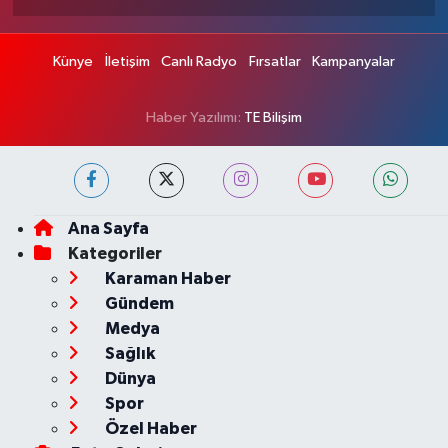
Künye
İletişim
Canlı Radyo
Fırsatlar
Kampanyalar
Haber Yazılımı:
TE Bilişim
Ana Sayfa
Kategoriler
Karaman Haber
Gündem
Medya
Sağlık
Dünya
Spor
Özel Haber