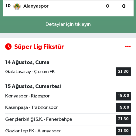
10
Alanyaspor
0
0
Detaylar için tıklayın
Süper Lig Fikstür
14 Ağustos, Cuma
Galatasaray - Çorum FK
21:30
15 Ağustos, Cumartesi
Konyaspor - Rizespor
19:00
Kasımpaşa - Trabzonspor
19:00
Gençlerbirliği S.K. - Fenerbahçe
21:30
Gaziantep FK - Alanyaspor
21:30