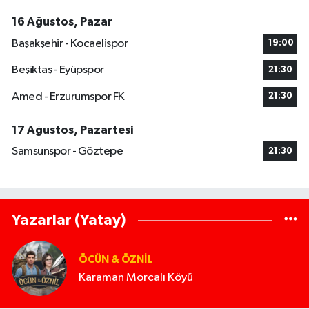
16 Ağustos, Pazar
Başakşehir - Kocaelispor
19:00
Beşiktaş - Eyüpspor
21:30
Amed - Erzurumspor FK
21:30
17 Ağustos, Pazartesi
Samsunspor - Göztepe
21:30
Yazarlar (Yatay)
ÖCÜN & ÖZNIL
Karaman Morcalı Köyü