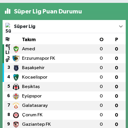
Süper Lig Puan Durumu
Süper Lig
#
Takım
O
P
1
Amed
0
0
2
Erzurumspor FK
0
0
3
Başakşehir
0
0
4
Kocaelispor
0
0
5
Beşiktaş
0
0
6
Eyüpspor
0
0
7
Galatasaray
0
0
8
Çorum FK
0
0
9
Gaziantep FK
0
0