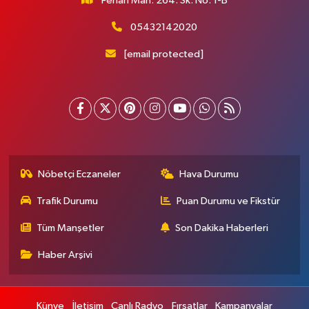
Fenari Mah. 264. Sk. No: 1-B
05432142020
[email protected]
Nöbetçi Eczaneler
Hava Durumu
Trafik Durumu
Puan Durumu ve Fikstür
Tüm Manşetler
Son Dakika Haberleri
Haber Arşivi
Künye
İletişim
Canlı Radyo
Fırsatlar
Kampanyalar