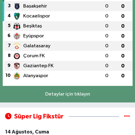
3
Başakşehir
0
0
4
Kocaelispor
0
0
5
Beşiktaş
0
0
6
Eyüpspor
0
0
7
Galatasaray
0
0
8
Çorum FK
0
0
9
Gaziantep FK
0
0
10
Alanyaspor
0
0
Detaylar için tıklayın
Süper Lig Fikstür
14 Ağustos, Cuma