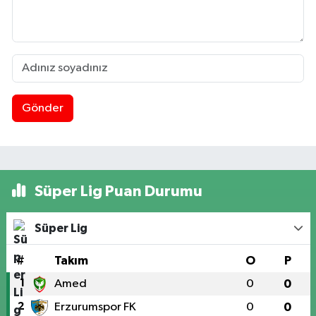
Gönder
Süper Lig Puan Durumu
Süper Lig
#
Takım
O
P
1
Amed
0
0
2
Erzurumspor FK
0
0