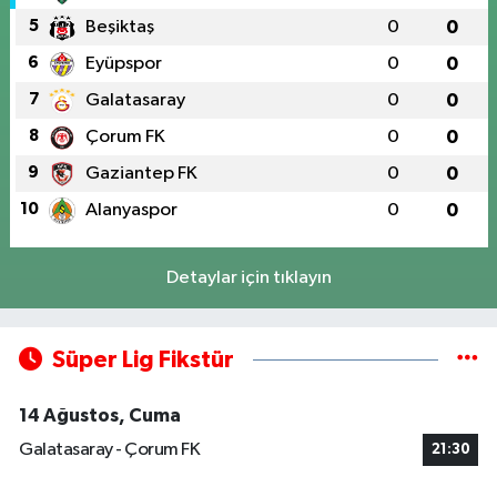
5
Beşiktaş
0
0
6
Eyüpspor
0
0
7
Galatasaray
0
0
8
Çorum FK
0
0
9
Gaziantep FK
0
0
10
Alanyaspor
0
0
Detaylar için tıklayın
Süper Lig Fikstür
14 Ağustos, Cuma
Galatasaray - Çorum FK
21:30