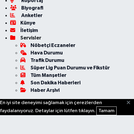
Röportaj
Biyografi
Anketler
Künye
İletişim
Servisler
Nöbetçi Eczaneler
Hava Durumu
Trafik Durumu
Süper Lig Puan Durumu ve Fikstür
Tüm Manşetler
Son Dakika Haberleri
Haber Arşivi
En iyi site deneyimi sağlamak için çerezlerden
faydalanıyoruz. Detaylar için lütfen tıklayın.
Tamam