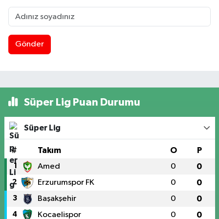
Gönder
Süper Lig Puan Durumu
Süper Lig
#
Takım
O
P
1
Amed
0
0
2
Erzurumspor FK
0
0
3
Başakşehir
0
0
4
Kocaelispor
0
0