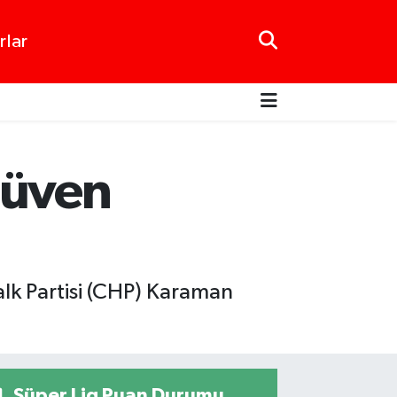
rlar
Güven
lk Partisi (CHP) Karaman
Süper Lig Puan Durumu