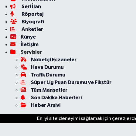
Seri İlan
Röportaj
Biyografi
Anketler
Künye
İletişim
Servisler
Nöbetçi Eczaneler
Hava Durumu
Trafik Durumu
Süper Lig Puan Durumu ve Fikstür
Tüm Manşetler
Son Dakika Haberleri
Haber Arşivi
En iyi site deneyimi sağlamak için çerezlerde