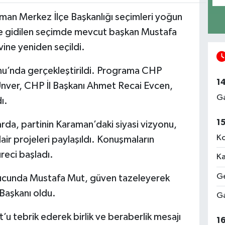
man Merkez İlçe Başkanlığı seçimleri yoğun
yle gidilen seçimde mevcut başkan Mustafa
vine yeniden seçildi.
u’nda gerçekleştirildi. Programa CHP
1
 Ünver, CHP İl Başkanı Ahmet Recai Evcen,
Ga
ı.
1
da, partinin Karaman’daki siyasi vizyonu,
Ko
r projeleri paylaşıldı. Konuşmaların
reci başladı.
Ka
Ge
nucunda Mustafa Mut, güven tazeleyerek
Başkanı oldu.
Ga
t’u tebrik ederek birlik ve beraberlik mesajı
1