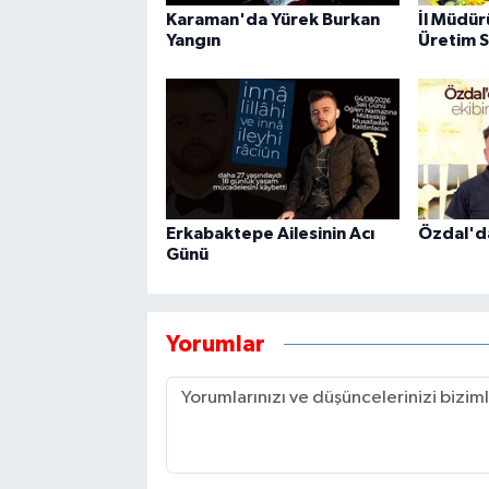
Karaman'da Yürek Burkan
İl Müdür
Yangın
Üretim S
Erkabaktepe Ailesinin Acı
Özdal'd
Günü
Yorumlar