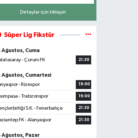
Detaylar için tıklayın
Süper Lig Fikstür
4 Ağustos, Cuma
latasaray - Çorum FK
21:30
5 Ağustos, Cumartesi
nyaspor - Rizespor
19:00
sımpaşa - Trabzonspor
19:00
nçlerbirliği S.K. - Fenerbahçe
21:30
ziantep FK - Alanyaspor
21:30
6 Ağustos, Pazar