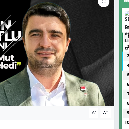
-
+
A
A
1