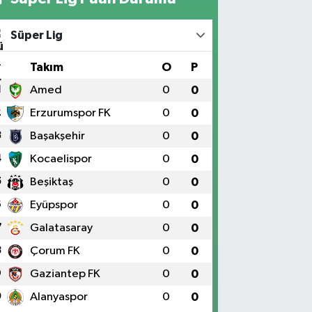
Süper Lig
#
Takım
O
P
1
Amed
0
0
2
Erzurumspor FK
0
0
3
Başakşehir
0
0
4
Kocaelispor
0
0
5
Beşiktaş
0
0
6
Eyüpspor
0
0
7
Galatasaray
0
0
8
Çorum FK
0
0
9
Gaziantep FK
0
0
0
Alanyaspor
0
0