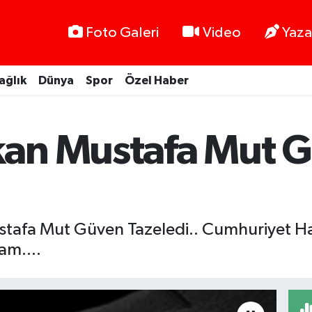
Foto Galeri
Video
Yaza
ağlık
Dünya
Spor
Özel Haber
kan Mustafa Mut 
tafa Mut Güven Tazeledi.. Cumhuriyet Ha
am....