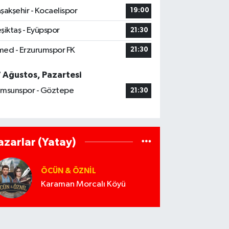
şakşehir - Kocaelispor
19:00
şiktaş - Eyüpspor
21:30
ed - Erzurumspor FK
21:30
7 Ağustos, Pazartesi
msunspor - Göztepe
21:30
azarlar (Yatay)
ÖCÜN & ÖZNIL
Karaman Morcalı Köyü