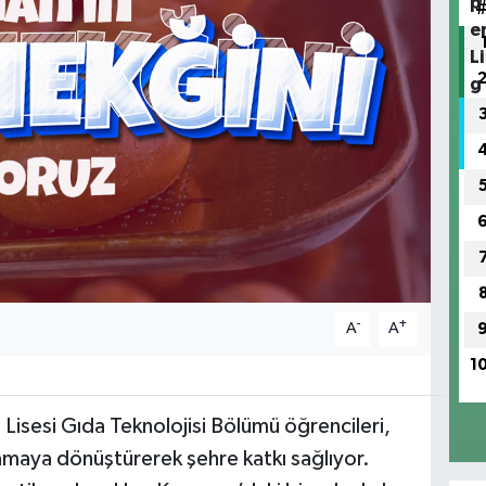
-
+
A
A
1
isesi Gıda Teknolojisi Bölümü öğrencileri,
lamaya dönüştürerek şehre katkı sağlıyor.