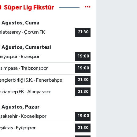
Süper Lig Fikstür
4 Ağustos, Cuma
latasaray - Çorum FK
21:30
5 Ağustos, Cumartesi
nyaspor - Rizespor
19:00
sımpaşa - Trabzonspor
19:00
nçlerbirliği S.K. - Fenerbahçe
21:30
ziantep FK - Alanyaspor
21:30
6 Ağustos, Pazar
şakşehir - Kocaelispor
19:00
şiktaş - Eyüpspor
21:30