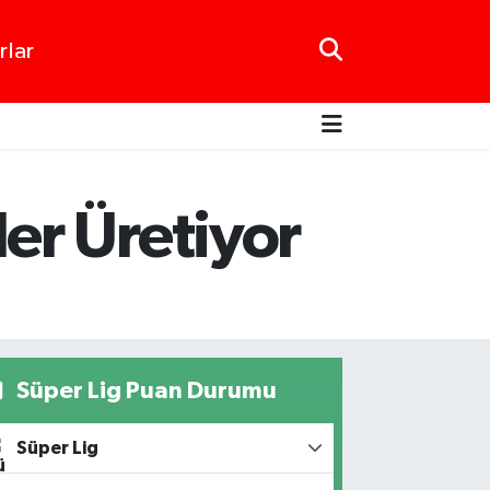
rlar
er Üretiyor
Süper Lig Puan Durumu
Süper Lig