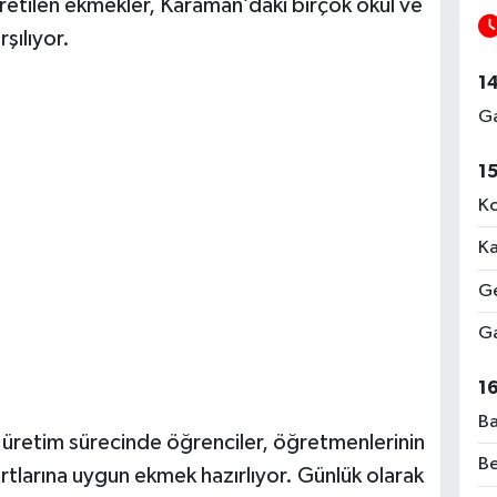
retilen ekmekler, Karaman’daki birçok okul ve
şılıyor.
1
Ga
1
Ko
Ka
Ge
Ga
1
Ba
 üretim sürecinde öğrenciler, öğretmenlerinin
Be
rtlarına uygun ekmek hazırlıyor. Günlük olarak