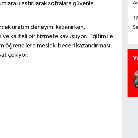
umlara ulaştırılarak sofralara güvenle
Am
1
rçek üretim deneyimi kazanırken,
Sa
e kaliteli bir hizmete kavuşuyor. Eğitim ile
m öğrencilere mesleki beceri kazandırması
kat çekiyor.
Y