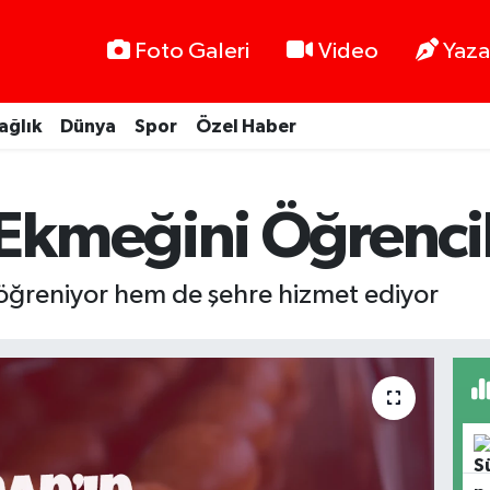
Foto Galeri
Video
Yaza
ağlık
Dünya
Spor
Özel Haber
Ekmeğini Öğrencil
m öğreniyor hem de şehre hizmet ediyor