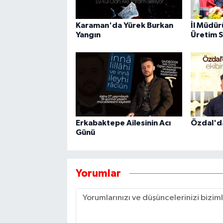
Karaman'da Yürek Burkan
İl Müdür
Yangın
Üretim S
Erkabaktepe Ailesinin Acı
Özdal'd
Günü
Yorumlar