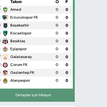
#
Takım
O
P
1
Amed
0
0
2
Erzurumspor FK
0
0
3
Başakşehir
0
0
4
Kocaelispor
0
0
5
Beşiktaş
0
0
6
Eyüpspor
0
0
7
Galatasaray
0
0
8
Çorum FK
0
0
9
Gaziantep FK
0
0
0
Alanyaspor
0
0
Detaylar için tıklayın