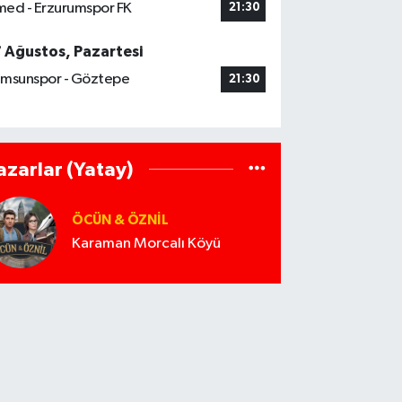
ed - Erzurumspor FK
21:30
7 Ağustos, Pazartesi
msunspor - Göztepe
21:30
azarlar (Yatay)
ÖCÜN & ÖZNIL
Karaman Morcalı Köyü