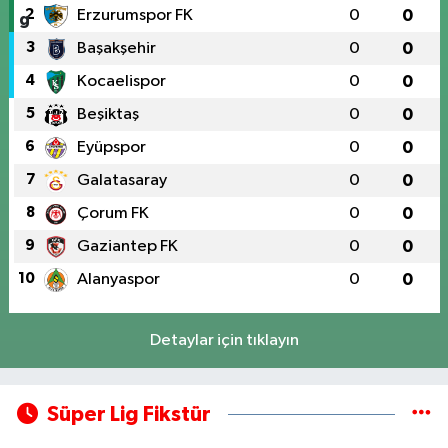
2
Erzurumspor FK
0
0
3
Başakşehir
0
0
4
Kocaelispor
0
0
5
Beşiktaş
0
0
6
Eyüpspor
0
0
7
Galatasaray
0
0
8
Çorum FK
0
0
9
Gaziantep FK
0
0
10
Alanyaspor
0
0
Detaylar için tıklayın
Süper Lig Fikstür