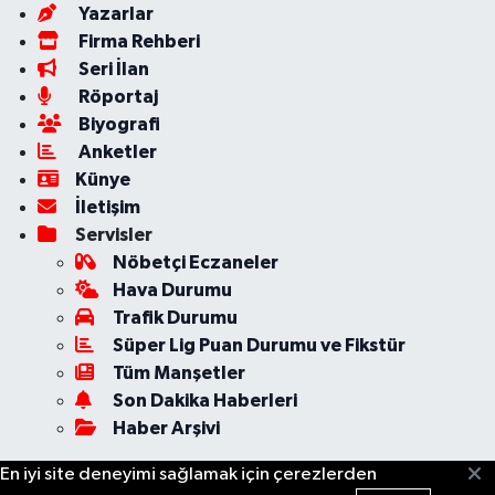
Yazarlar
Firma Rehberi
Seri İlan
Röportaj
Biyografi
Anketler
Künye
İletişim
Servisler
Nöbetçi Eczaneler
Hava Durumu
Trafik Durumu
Süper Lig Puan Durumu ve Fikstür
Tüm Manşetler
Son Dakika Haberleri
Haber Arşivi
En iyi site deneyimi sağlamak için çerezlerden