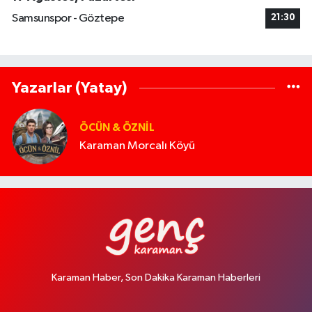
Samsunspor - Göztepe
21:30
Yazarlar (Yatay)
ÖCÜN & ÖZNIL
Karaman Morcalı Köyü
Karaman Haber, Son Dakika Karaman Haberleri