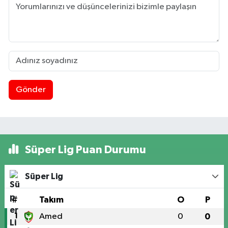
Gönder
Süper Lig Puan Durumu
Süper Lig
#
Takım
O
P
1
Amed
0
0