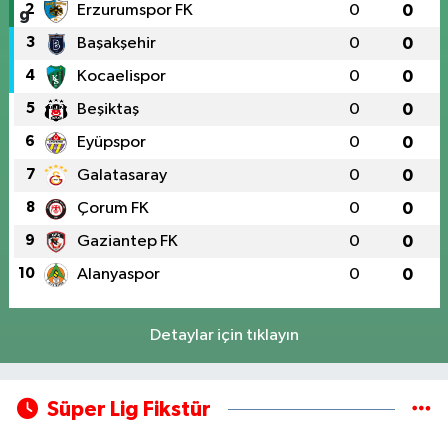
2
Erzurumspor FK
0
0
3
Başakşehir
0
0
4
Kocaelispor
0
0
5
Beşiktaş
0
0
6
Eyüpspor
0
0
7
Galatasaray
0
0
8
Çorum FK
0
0
9
Gaziantep FK
0
0
10
Alanyaspor
0
0
Detaylar için tıklayın
Süper Lig Fikstür