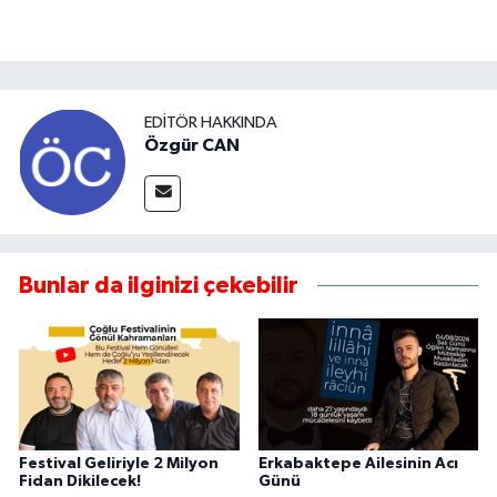
EDITÖR HAKKINDA
Özgür CAN
Bunlar da ilginizi çekebilir
Festival Geliriyle 2 Milyon
Erkabaktepe Ailesinin Acı
Fidan Dikilecek!
Günü