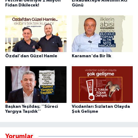
Festival Geliriyle 2 Milyon
Erkabaktepe Ailesinin Acı
Fidan Dikilecek!
Günü
Özdal'dan Güzel Hamle
Karaman'da Bir İlk
Başkan Yeşildaş; ''Süreci
Vicdanları Sızlatan Olayda
Yargıya Taşıdık''
Şok Gelişme
Yorumlar