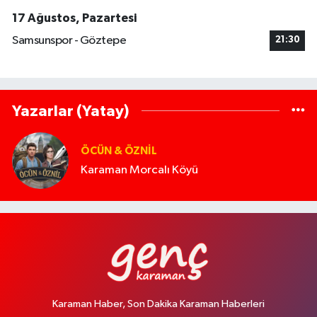
17 Ağustos, Pazartesi
Samsunspor - Göztepe
21:30
Yazarlar (Yatay)
ÖCÜN & ÖZNIL
Karaman Morcalı Köyü
Karaman Haber, Son Dakika Karaman Haberleri