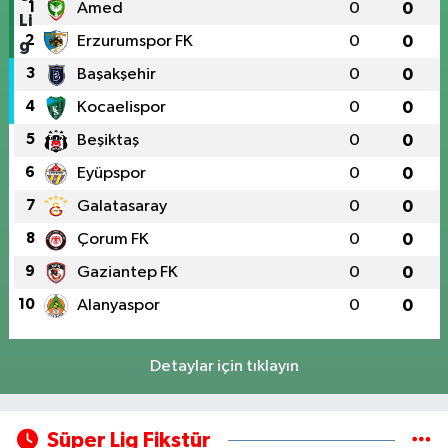
1
Amed
0
0
2
Erzurumspor FK
0
0
3
Başakşehir
0
0
4
Kocaelispor
0
0
5
Beşiktaş
0
0
6
Eyüpspor
0
0
7
Galatasaray
0
0
8
Çorum FK
0
0
9
Gaziantep FK
0
0
10
Alanyaspor
0
0
Detaylar için tıklayın
Süper Lig Fikstür