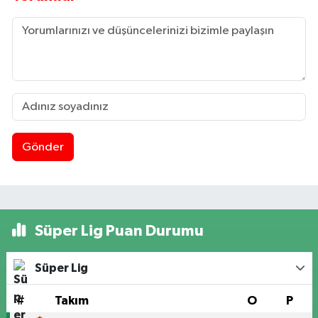
Gönder
Süper Lig Puan Durumu
Süper Lig
#
Takım
O
P