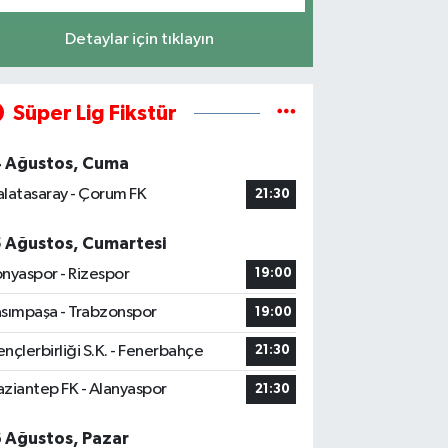
Detaylar için tıklayın
Süper Lig Fikstür
4 Ağustos, Cuma
latasaray - Çorum FK
21:30
5 Ağustos, Cumartesi
nyaspor - Rizespor
19:00
sımpaşa - Trabzonspor
19:00
nçlerbirliği S.K. - Fenerbahçe
21:30
ziantep FK - Alanyaspor
21:30
6 Ağustos, Pazar