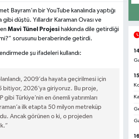
et Bayram’ın bir YouTube kanalında yaptığı
gibi düştü. Yıllardır Karaman Ovası ve
ülen
Mavi Tünel Projesi
hakkında dile getirdiği
mi?” sorusunu beraberinde getirdi.
1
dirmede şu ifadeleri kullandı:
Ga
1
lanlandı, 2009’da hayata geçirilmesi için
Ko
 bitiyor, 2026’ya giriyoruz. Bu proje,
Ka
ibi Türkiye’nin en önemli yatırımları
araman’a ilk etapta 50 milyon metreküp
Ge
du. Ancak görünen o ki, o projeden
Ga
k.”
1