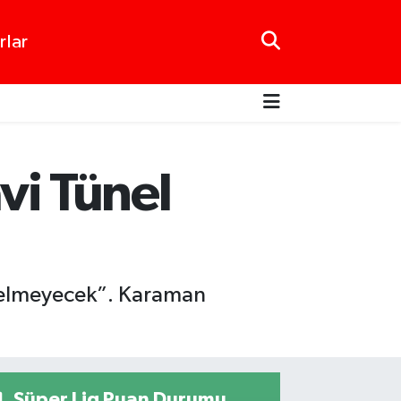
rlar
i Tünel
 gelmeyecek”. Karaman
Süper Lig Puan Durumu