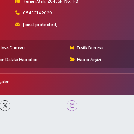
Fenari Mah. 264. Sk. No: 1-B
05432142020
[email protected]
Hava Durumu
Trafik Durumu
on Dakika Haberleri
Haber Arşivi
alar