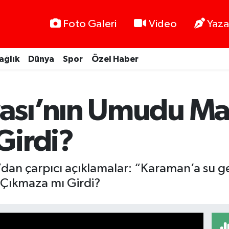
Foto Galeri
Video
Yaza
ağlık
Dünya
Spor
Özel Haber
sı’nın Umudu Mav
Girdi?
’dan çarpıcı açıklamalar: “Karaman’a su
Çıkmaza mı Girdi?