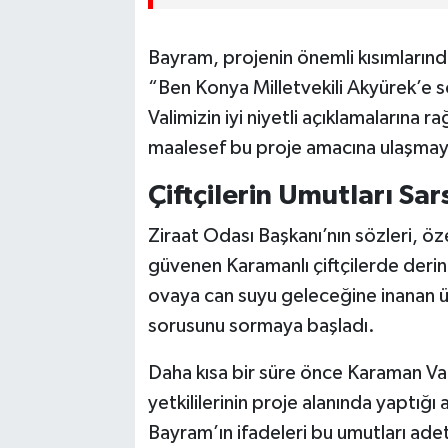
Bayram, projenin önemli kısımlarınd
“Ben Konya Milletvekili Akyürek’e so
Valimizin iyi niyetli açıklamalarına r
maalesef bu proje amacına ulaşma
Çiftçilerin Umutları Sars
Ziraat Odası Başkanı’nın sözleri, öz
güvenen Karamanlı çiftçilerde derin bi
ovaya can suyu geleceğine inanan ür
sorusunu sormaya başladı.
Daha kısa bir süre önce Karaman Val
yetkililerinin proje alanında yaptığ
Bayram’ın ifadeleri bu umutları adeta