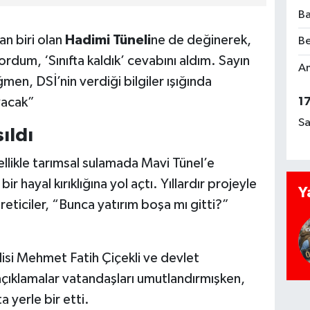
Ba
an biri olan
Hadimi Tüneli
ne de değinerek,
Be
rdum, ‘Sınıfta kaldık’ cevabını aldım. Sayın
Am
ağmen, DSİ’nin verdiği bilgiler ışığında
yacak”
1
Sa
ıldı
ellikle tarımsal sulamada Mavi Tünel’e
r hayal kırıklığına yol açtı. Yıllardır projeyle
Y
eticiler, “Bunca yatırım boşa mı gitti?”
isi Mehmet Fatih Çiçekli ve devlet
ı açıklamalar vatandaşları umutlandırmışken,
 yerle bir etti.