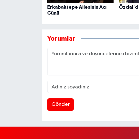
Erkabaktepe Ailesinin Acı
Özdal'd
Günü
Yorumlar
Gönder