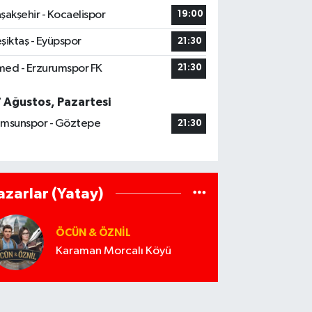
şakşehir - Kocaelispor
19:00
şiktaş - Eyüpspor
21:30
ed - Erzurumspor FK
21:30
7 Ağustos, Pazartesi
msunspor - Göztepe
21:30
azarlar (Yatay)
ÖCÜN & ÖZNIL
Karaman Morcalı Köyü