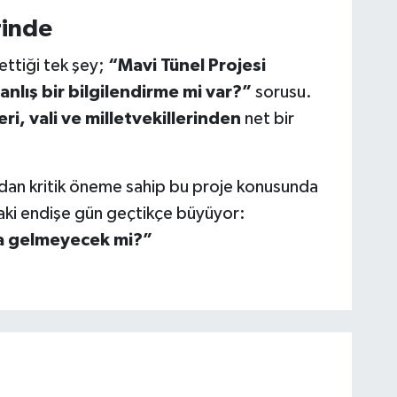
rinde
ttiği tek şey;
“Mavi Tünel Projesi
anlış bir bilgilendirme mi var?”
sorusu.
leri, vali ve milletvekillerinden
net bir
ndan kritik öneme sahip bu proje konusunda
ındaki endişe gün geçtikçe büyüyor:
’a gelmeyecek mi?”