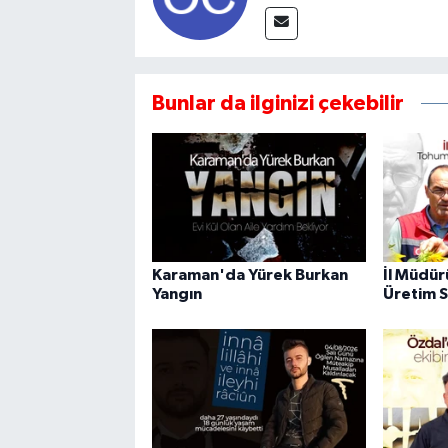
Bunlar da ilginizi çekebilir
Karaman'da Yürek Burkan
İl Müdür
Yangın
Üretim S