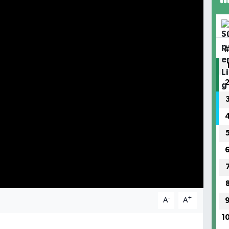
-
+
A
A
1