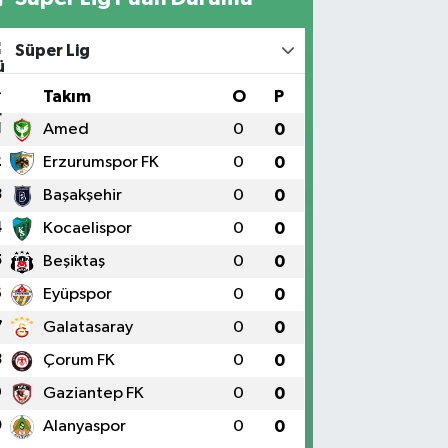
Süper Lig
#
Takım
O
P
1
Amed
0
0
2
Erzurumspor FK
0
0
3
Başakşehir
0
0
4
Kocaelispor
0
0
5
Beşiktaş
0
0
6
Eyüpspor
0
0
7
Galatasaray
0
0
8
Çorum FK
0
0
9
Gaziantep FK
0
0
0
Alanyaspor
0
0