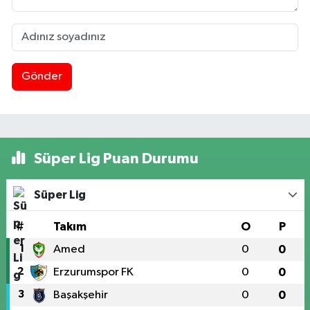
Gönder
Süper Lig Puan Durumu
Süper Lig
#
Takım
O
P
1
Amed
0
0
2
Erzurumspor FK
0
0
3
Başakşehir
0
0