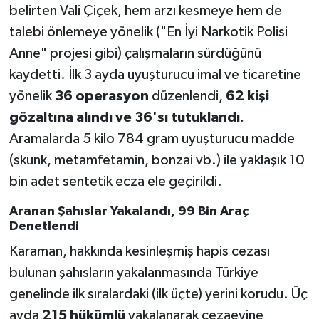
belirten Vali Çiçek, hem arzı kesmeye hem de
talebi önlemeye yönelik ("En İyi Narkotik Polisi
Anne" projesi gibi) çalışmaların sürdüğünü
kaydetti. İlk 3 ayda uyuşturucu imal ve ticaretine
yönelik
36 operasyon
düzenlendi,
62 kişi
gözaltına alındı ve 36'sı tutuklandı.
Aramalarda 5 kilo 784 gram uyuşturucu madde
(skunk, metamfetamin, bonzai vb.) ile yaklaşık 10
bin adet sentetik ecza ele geçirildi.
Aranan Şahıslar Yakalandı, 99 Bin Araç
Denetlendi
Karaman, hakkında kesinleşmiş hapis cezası
bulunan şahısların yakalanmasında Türkiye
genelinde ilk sıralardaki (ilk üçte) yerini korudu. Üç
ayda
215 hükümlü
yakalanarak cezaevine