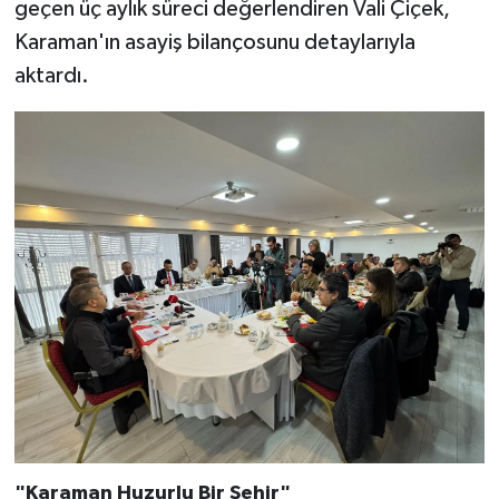
geçen üç aylık süreci değerlendiren Vali Çiçek,
Karaman'ın asayiş bilançosunu detaylarıyla
aktardı.
"Karaman Huzurlu Bir Şehir"