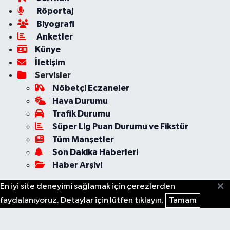
Röportaj
Biyografi
Anketler
Künye
İletişim
Servisler
Nöbetçi Eczaneler
Hava Durumu
Trafik Durumu
Süper Lig Puan Durumu ve Fikstür
Tüm Manşetler
Son Dakika Haberleri
Haber Arşivi
En iyi site deneyimi sağlamak için çerezlerden
faydalanıyoruz. Detaylar için lütfen tıklayın.
Tamam