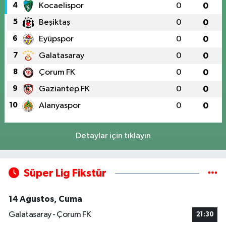
4
Kocaelispor
0
0
5
Beşiktaş
0
0
6
Eyüpspor
0
0
7
Galatasaray
0
0
8
Çorum FK
0
0
9
Gaziantep FK
0
0
10
Alanyaspor
0
0
Detaylar için tıklayın
Süper Lig Fikstür
14 Ağustos, Cuma
Galatasaray - Çorum FK
21:30