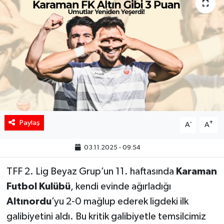
Paylaş
-
+
A
A
03.11.2025 - 09:54
TFF 2. Lig Beyaz Grup’un 11. haftasında
Karaman
Futbol Kulübü
, kendi evinde ağırladığı
Altınordu
’yu 2-0 mağlup ederek ligdeki ilk
galibiyetini aldı. Bu kritik galibiyetle temsilcimiz