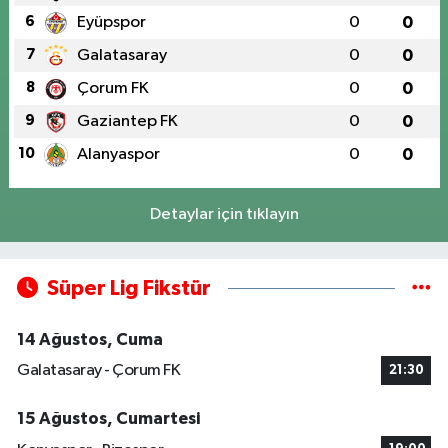
6
Eyüpspor
0
0
7
Galatasaray
0
0
8
Çorum FK
0
0
9
Gaziantep FK
0
0
10
Alanyaspor
0
0
Detaylar için tıklayın
Süper Lig Fikstür
14 Ağustos, Cuma
Galatasaray - Çorum FK
21:30
15 Ağustos, Cumartesi