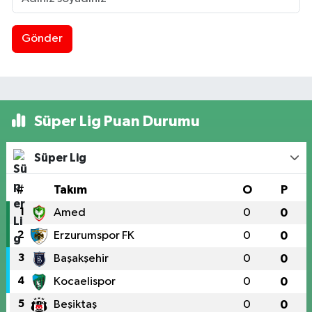
Gönder
Süper Lig Puan Durumu
Süper Lig
#
Takım
O
P
1
Amed
0
0
2
Erzurumspor FK
0
0
3
Başakşehir
0
0
4
Kocaelispor
0
0
5
Beşiktaş
0
0