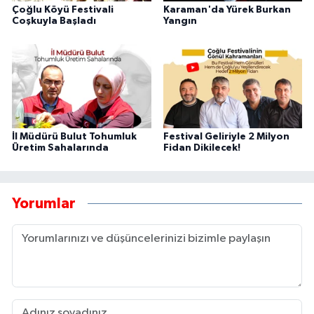
Çoğlu Köyü Festivali
Karaman'da Yürek Burkan
Coşkuyla Başladı
Yangın
İl Müdürü Bulut Tohumluk
Festival Geliriyle 2 Milyon
Üretim Sahalarında
Fidan Dikilecek!
Yorumlar