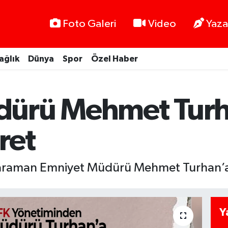
Foto Galeri
Video
Yaza
ağlık
Dünya
Spor
Özel Haber
dürü Mehmet Turh
ret
raman Emniyet Müdürü Mehmet Turhan’a 
Y