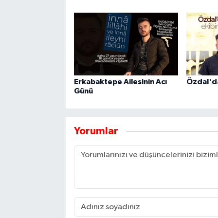
Erkabaktepe Ailesinin Acı
Özdal'd
Günü
Yorumlar