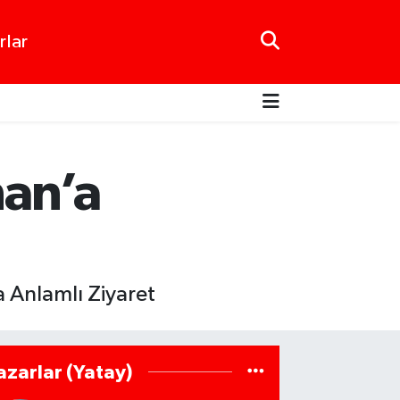
rlar
an’a
Anlamlı Ziyaret
azarlar (Yatay)