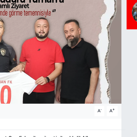
-
+
A
A