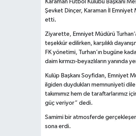
Karaman Futbol Kulübü Başkanı Mesut
Şevket Dinçer, Karaman İl Emniyet
etti.
Ziyarette, Emniyet Müdürü Turhan’a
teşekkür edilirken, karşılıklı dayanı
FK yönetimi, Turhan’ın bugüne kadar
daim kırmızı-beyazlıların yanında yer
Kulüp Başkanı Soyfidan, Emniyet Mü
ilgiden duydukları memnuniyeti di
takımımız hem de taraftarlarımız içi
güç veriyor” dedi.
Samimi bir atmosferde gerçekleşen ziy
sona erdi.