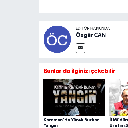
EDITÖR HAKKINDA
Özgür CAN
Bunlar da ilginizi çekebilir
Karaman'da Yürek Burkan
İl Müdür
Yangın
Üretim S