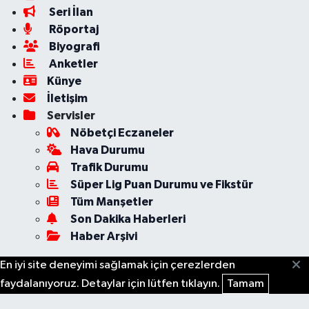
Seri İlan
Röportaj
Biyografi
Anketler
Künye
İletişim
Servisler
Nöbetçi Eczaneler
Hava Durumu
Trafik Durumu
Süper Lig Puan Durumu ve Fikstür
Tüm Manşetler
Son Dakika Haberleri
Haber Arşivi
En iyi site deneyimi sağlamak için çerezlerden
faydalanıyoruz. Detaylar için lütfen tıklayın.
Tamam