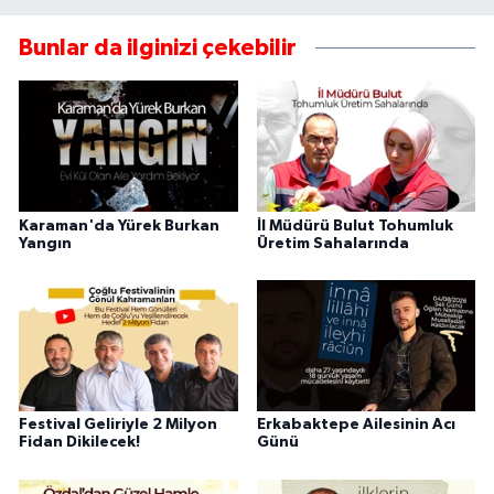
Bunlar da ilginizi çekebilir
Karaman'da Yürek Burkan
İl Müdürü Bulut Tohumluk
Yangın
Üretim Sahalarında
Festival Geliriyle 2 Milyon
Erkabaktepe Ailesinin Acı
Fidan Dikilecek!
Günü