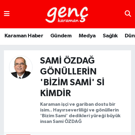
Karaman Haber
Gündem
Medya
Sağlık
Dün
SAMI ÖZDAĞ
GÖNÜLLERIN
'BIZIM SAMI' SI
KIMDIR
Karaman işçi ve gariban dostu bir
isim.. Hayırseverliliği ve gönüllerin
'Bizim Sami' dedikleri yüreği büyük
insan Sami ÖZDAĞ