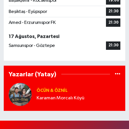
Başakşehir - Kocaelispor
19:00
Beşiktaş - Eyüpspor
21:30
Amed - Erzurumspor FK
21:30
17 Ağustos, Pazartesi
Samsunspor - Göztepe
21:30
Yazarlar (Yatay)
ÖCÜN & ÖZNIL
Karaman Morcalı Köyü