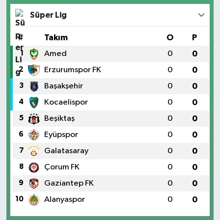
Süper Lig
#
Takım
O
P
1
Amed
0
0
2
Erzurumspor FK
0
0
3
Başakşehir
0
0
4
Kocaelispor
0
0
5
Beşiktaş
0
0
6
Eyüpspor
0
0
7
Galatasaray
0
0
8
Çorum FK
0
0
9
Gaziantep FK
0
0
10
Alanyaspor
0
0