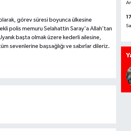
Am
1
 olarak, görev süresi boyunca ülkesine
Sa
li polis memuru Selahattin Saray'a Allah'tan
anık başta olmak üzere kederli ailesine,
tüm sevenlerine başsağlığı ve sabırlar dileriz.
Y