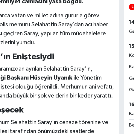
 emniyet camiasını yasa boğdu.
larca vatan ve millet adına gururla görev
1
polis memuru Selahattin Saray’dan acı haber
Ga
ası geçiren Saray, yapılan tüm müdahalelere
zlerini yumdu.
1
ın Eniştesiydi
Ko
Ka
aramızdan ayrılan Selahattin Saray’ın,
ği Başkanı Hüseyin Uyanık
ile Yönetim
Ge
niştesi olduğu öğrenildi. Merhumun ani vefatı,
Ga
asında büyük bir şok ve derin bir keder yarattı.
1
eşecek
Ba
rhum Selahattin Saray’ın cenaze törenine ve
Be
 ailesi tarafından önümüzdeki saatlerde