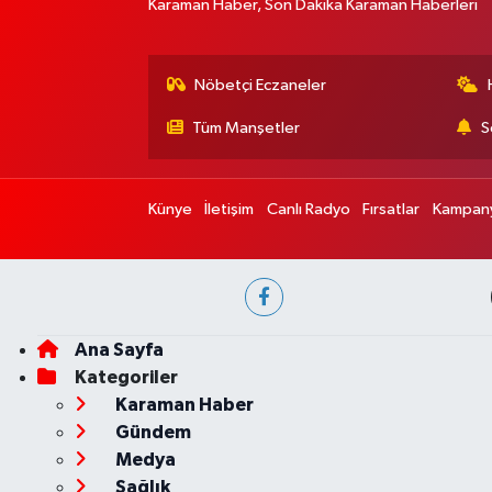
Karaman Haber, Son Dakika Karaman Haberleri
Nöbetçi Eczaneler
Tüm Manşetler
S
Künye
İletişim
Canlı Radyo
Fırsatlar
Kampany
Ana Sayfa
Kategoriler
Karaman Haber
Gündem
Medya
Sağlık