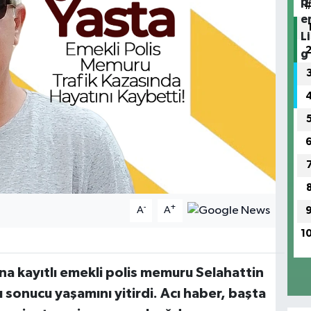
-
+
A
A
1
na kayıtlı emekli polis memuru Selahattin
sı sonucu yaşamını yitirdi. Acı haber, başta