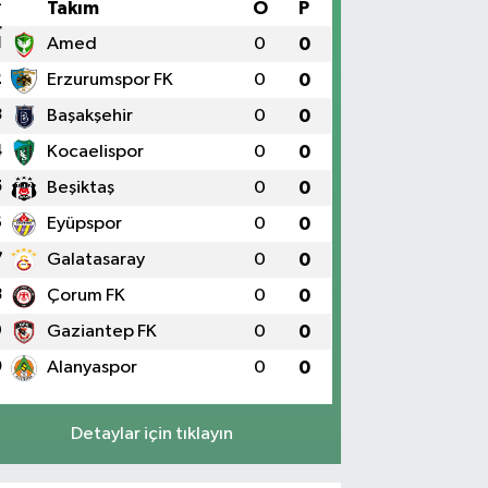
#
Takım
O
P
1
Amed
0
0
2
Erzurumspor FK
0
0
3
Başakşehir
0
0
4
Kocaelispor
0
0
5
Beşiktaş
0
0
6
Eyüpspor
0
0
7
Galatasaray
0
0
8
Çorum FK
0
0
9
Gaziantep FK
0
0
0
Alanyaspor
0
0
Detaylar için tıklayın