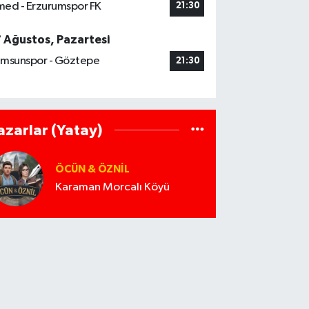
ed - Erzurumspor FK
21:30
7 Ağustos, Pazartesi
msunspor - Göztepe
21:30
azarlar (Yatay)
ÖCÜN & ÖZNIL
Karaman Morcalı Köyü