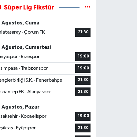
Süper Lig Fikstür
4 Ağustos, Cuma
latasaray - Çorum FK
21:30
5 Ağustos, Cumartesi
nyaspor - Rizespor
19:00
sımpaşa - Trabzonspor
19:00
nçlerbirliği S.K. - Fenerbahçe
21:30
ziantep FK - Alanyaspor
21:30
6 Ağustos, Pazar
şakşehir - Kocaelispor
19:00
şiktaş - Eyüpspor
21:30