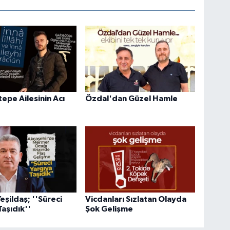
epe Ailesinin Acı
Özdal'dan Güzel Hamle
eşildaş; ''Süreci
Vicdanları Sızlatan Olayda
Taşıdık''
Şok Gelişme