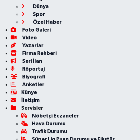
Dünya
Spor
Özel Haber
Foto Galeri
Video
Yazarlar
Firma Rehberi
Seri İlan
Röportaj
Biyografi
Anketler
Künye
İletişim
Servisler
Nöbetçi Eczaneler
Hava Durumu
Trafik Durumu
Süper Lig Puan Durumu ve Fikstür