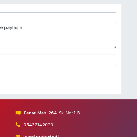
Fenari Mah. 264. Sk. No: 1-B
05432142020
[email protected]