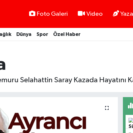
Foto Galeri
Video
Yaza
ağlık
Dünya
Spor
Özel Haber
a
Memuru Selahattin Saray Kazada Hayatını K