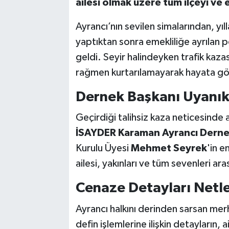
ailesi olmak üzere tüm ilçeyi ve
Ayrancı’nın sevilen simalarından, yıl
yaptıktan sonra emekliliğe ayrılan 
geldi. Seyir halindeyken trafik kaz
rağmen kurtarılamayarak hayata gö
Dernek Başkanı Uyanık’
Geçirdiği talihsiz kaza neticesinde 
İSAYDER Karaman Ayrancı Derne
Kurulu Üyesi
Mehmet Seyrek
'in e
ailesi, yakınları ve tüm sevenleri ar
Cenaze Detayları Netl
Ayrancı halkını derinden sarsan me
defin işlemlerine ilişkin detayların,