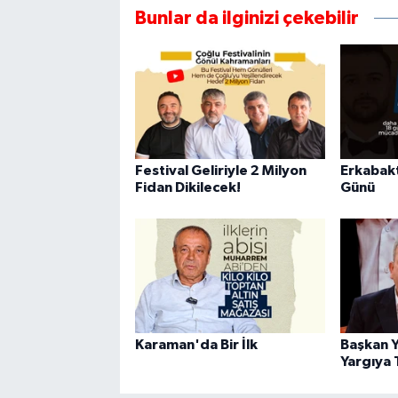
Bunlar da ilginizi çekebilir
Festival Geliriyle 2 Milyon
Erkabakt
Fidan Dikilecek!
Günü
Karaman'da Bir İlk
Başkan Y
Yargıya 