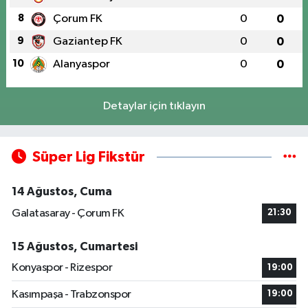
8
Çorum FK
0
0
9
Gaziantep FK
0
0
10
Alanyaspor
0
0
Detaylar için tıklayın
Süper Lig Fikstür
14 Ağustos, Cuma
Galatasaray - Çorum FK
21:30
15 Ağustos, Cumartesi
Konyaspor - Rizespor
19:00
Kasımpaşa - Trabzonspor
19:00