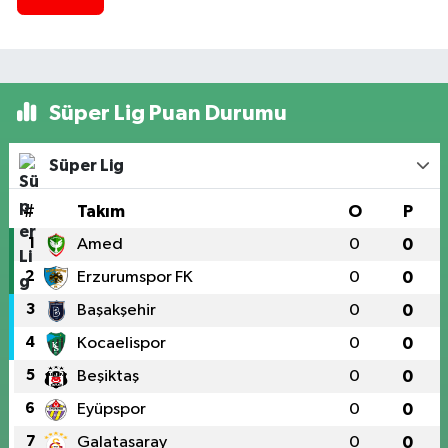
Süper Lig Puan Durumu
Süper Lig
#
Takım
O
P
1
Amed
0
0
2
Erzurumspor FK
0
0
3
Başakşehir
0
0
4
Kocaelispor
0
0
5
Beşiktaş
0
0
6
Eyüpspor
0
0
7
Galatasaray
0
0