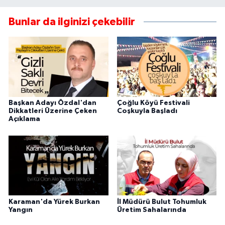
Bunlar da ilginizi çekebilir
Başkan Adayı Özdal'dan
Çoğlu Köyü Festivali
Dikkatleri Üzerine Çeken
Coşkuyla Başladı
Açıklama
Karaman'da Yürek Burkan
İl Müdürü Bulut Tohumluk
Yangın
Üretim Sahalarında